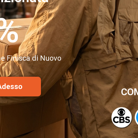
0%
e Finisca di Nuovo
 Adesso
COM