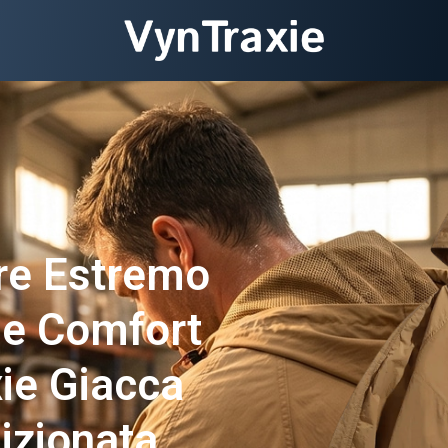
ore Estremo
le Comfort
ie Giacca
izionata