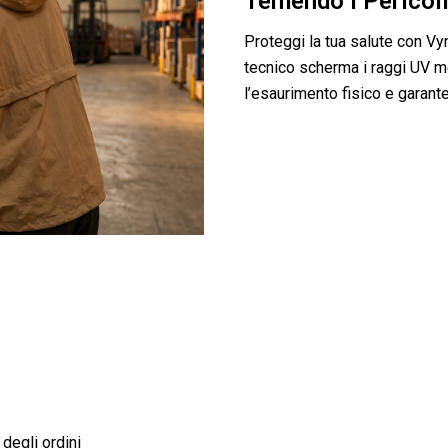
Temendo I Pericoli
Proteggi la tua salute con Vy
tecnico scherma i raggi UV me
l’esaurimento fisico e garant
 Utenti Amano VynTraxie Giacca Con Aria
 degli ordini