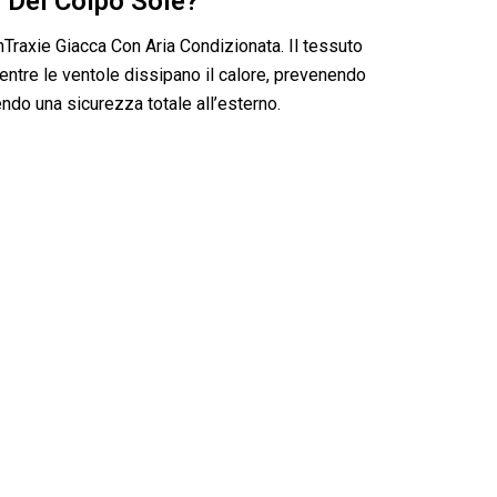
 Del Colpo Sole?
nTraxie Giacca Con Aria Condizionata. Il tessuto
ntre le ventole dissipano il calore, prevenendo
endo una sicurezza totale all’esterno.
 Condizionata