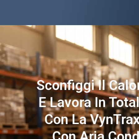
Sconfiggi Il Cal
E Lavora In Tota
Con La VynTrax
Con Aria Cond